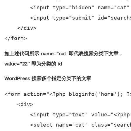
        <input type="hidden" name="cat" 
        <input type="submit" id="search
    </div>

如上述代码所示:name=”cat”即代表搜索分类下文章，
value=”22″ 即为分类的 id
WordPress 搜索多个指定分类下的文章
<form action="<?php bloginfo('home'); ?>
    <div>

        <input type="text" value="<?php
        <select name="cat" class="search