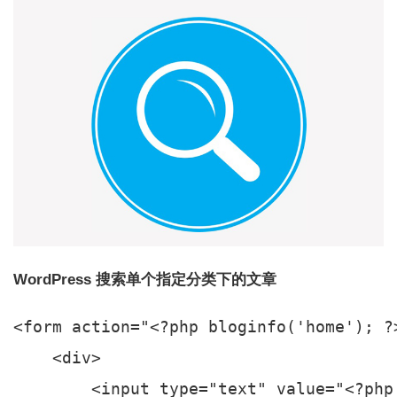
WordPress 搜索单个指定分类下的文章
<form action="<?php bloginfo('home'); ?>
    <div>

        <input type="text" value="<?php