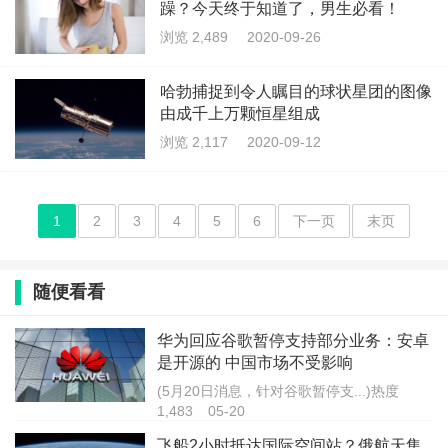
躁？今天终于知道了，男生必看！
浏览 2,489
2020-09-26
哈勃捕捉到令人瞩目的球状星团的图像
由成千上万颗恒星组成
浏览 2,117
2020-09-12
1
2
3
4
5
6
下一页
末页
随便看看
华为回应谷歌暂停支持部分业务：安卓
是开源的 中国市场不受影响
(5月20日消息，针对谷歌暂停支...)热度
1,483
05-20
飞船2小时抵达国际空间站？俄航天集