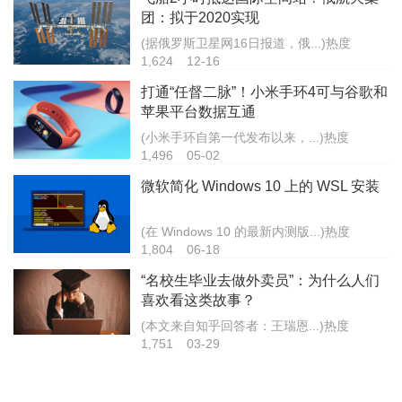
团：拟于2020实现
(据俄罗斯卫星网16日报道，俄...)热度
1,624
12-16
打通“任督二脉”！小米手环4可与谷歌和
苹果平台数据互通
(小米手环自第一代发布以来，...)热度
1,496
05-02
微软简化 Windows 10 上的 WSL 安装
(在 Windows 10 的最新内测版...)热度
1,804
06-18
“名校生毕业去做外卖员”：为什么人们
喜欢看这类故事？
(本文来自知乎回答者：王瑞恩...)热度
1,751
03-29