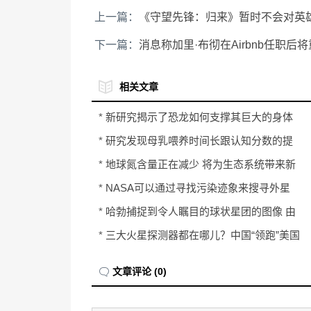
上一篇：
《守望先锋：归来》暂时不会对英
下一篇：
消息称加里·布彻在Airbnb任职后
相关文章
*
新研究揭示了恐龙如何支撑其巨大的身体
*
研究发现母乳喂养时间长跟认知分数的提
高有关
*
地球氮含量正在减少 将为生态系统带来新
的不稳定性
*
NASA可以通过寻找污染迹象来搜寻外星
人
*
哈勃捕捉到令人瞩目的球状星团的图像 由
成千上万颗恒星组成
*
三大火星探测器都在哪儿？中国“领跑”美国
一个身位
文章评论 (0)