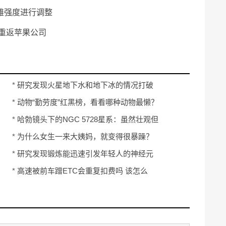
雄强度进行调整
将重返苹果公司
*
研究发现火星地下水和地下冰的情况打破
了人们预期
*
动物“勤劳度”红黑榜，看看哪种动物最懒？
*
哈勃镜头下的NGC 5728星系：虽然壮观但
并未捕捉完全
*
为什么女生一来大姨妈，就变得很暴躁？
今天终于知道了，男生必看！
*
研究发现锻炼能迅速引发年轻人的神经元
效应 改善记忆力和学习能力
*
高速被前车蹭ETC会重复扣费吗 该怎么
办？