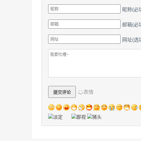
昵称
(必
邮箱
(必
网址(选
表情