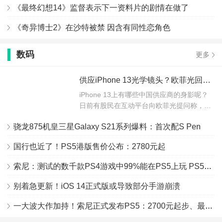
《最终幻想14》监督表示下一资料片的剧情在做了
《奇异博士2》在沙特被禁 因含有同性恋角色
数码
更多
供应iPhone 13光学镜头？欧菲光回应：已被苹果终止采购和订单合作
iPhone 13上有哪些中国供应商的身影呢？
日前有股民在互动平台向欧菲光提问称，
看...
骁龙875机皇三星Galaxy S21系列爆料：首次配S Pen
国行也近了！PS5港版售价公布：2780元起
索尼：测试的数千款PS4游戏中99%能在PS5上玩 PS5价格很早就确定
别着急更新！iOS 14正式版或导致部分手游崩溃
一大波大作加持！索尼正式发布PS5：2700元起步、最快11月买到