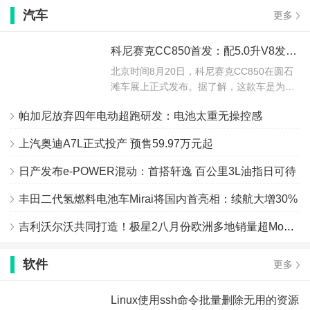
汽车
更多
科尼赛克CC850首发：配5.0升V8发动机 全球动力最强手动挡量产车
北京时间8月20日，科尼赛克CC850在圆石
滩车展上正式发布。据了解，这款车是为庆
祝...
帕加尼放弃四年电动超跑研发：电池太重无操控感
上汽奥迪A7L正式投产 预售59.97万元起
日产发布e-POWER混动：首搭轩逸 百公里3L油指日可待
丰田二代氢燃料电池车Mirai将国内首亮相：续航大增30%
吉利沃尔沃共同打造！极星2八月份欧洲多地销量超Model 3
软件
更多
Linux使用ssh命令批量删除无用的资源