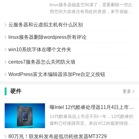
linux服务器磁盘空间满了，需要删除一些占
用空间大或者没有用处的资源，来节省磁
盘...
云服务器和云虚拟主机有什么区别
linux服务器删除wordpress所有评论
win10系统字体在哪个文件夹
centos7服务器怎么关闭防火墙
WordPress富文本编辑器添加Pre自定义按钮
硬件
更多
曝Intel 12代酷睿处理器11月4日上市开卖：测试性能比Zen3快27%
11代酷睿虽说上市还不到一年，12代酷睿的
爆料已经接踵而至。来自VCZ的最新情报
是，...
80万兆！联发科发布超低功耗收发器MT3729