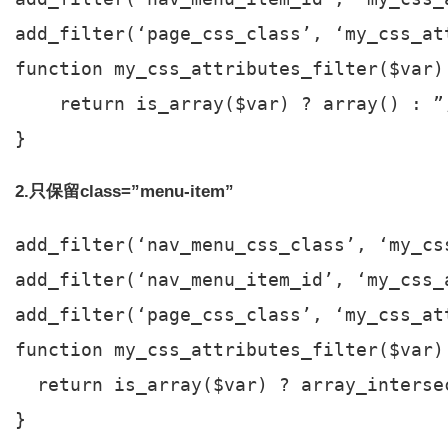
add_filter(‘page_css_class’, ‘my_css_at
function my_css_attributes_filter($var) 
    return is_array($var) ? array() : ”;
2.只保留class=”menu-item”
add_filter(‘nav_menu_css_class’, ‘my_cs
add_filter(‘nav_menu_item_id’, ‘my_css_
add_filter(‘page_css_class’, ‘my_css_at
function my_css_attributes_filter($var) 
  return is_array($var) ? array_interse