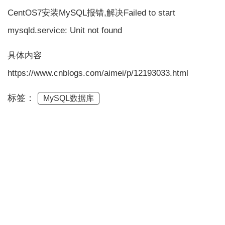
CentOS7安装MySQL报错,解决Failed to start
mysqld.service: Unit not found
具体内容
https://www.cnblogs.com/aimei/p/12193033.html
标签：
MySQL数据库