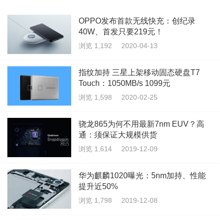
OPPO发布首款无线快充：创纪录
40W、首发只要219元！
浏览 1,192
2020-04-13
指纹加持 三星上架移动固态硬盘T7
Touch：1050MB/s 1099元
浏览 1,598
2020-02-25
骁龙865为何不用最新7nm EUV？高
通：须保证大规模供货
浏览 1,614
2019-12-09
华为麒麟1020曝光：5nm加持、性能
提升近50%
浏览 1,798
2019-12-08