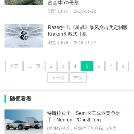
占全球5%份额
浏览 1,676
2019-11-22
Razer推出《星战》暴风突击兵定制版
Kraken头戴式耳机
浏览 1,878
2019-11-22
首页
上一页
2
3
4
5
6
7
8
下一页
末页
随便看看
特斯拉皮卡、Semi卡车或遇竞争对
手：Neuron T/One和Torq
(据外媒报道，总部位于加利福...)热度