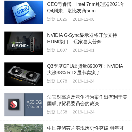
CEO司睿博：Intel 7nm处理器2021年
Q4到来、堪比友商5nm
浏览 1,625
2019-12-08
NVIDIA G-Sync显示器将开放支持
HDMI接口：玩家喜大普奔
浏览 1,807
2019-12-01
Q3季度GPU出货量8900万：NVIDIA
大涨38% RTX显卡卖疯了
浏览 1,678
2019-11-24
法官对高通反竞争行为案作出有利于美
国联邦贸易委员会的裁决
浏览 1,358
2019-11-24
中国存储芯片实现历史性突破 明年可