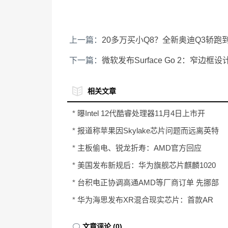
上一篇：
20多万买小Q8？全新奥迪Q3轿跑
下一篇：
微软发布Surface Go 2：窄边框
相关文章
*
曝Intel 12代酷睿处理器11月4日上市开
卖：测试性能比Zen3快27%
*
报道称苹果因Skylake芯片问题而远离英特
尔
*
主板偷电、锐龙折寿：AMD官方回应
*
美国发布新规后：华为旗舰芯片麒麟1020
暂不受影响
*
台积电正协调高通AMD等厂商订单 先挪部
分给华为
*
华为海思发布XR混合现实芯片：首款AR
产品为Rokid Vision
文章评论 (0)