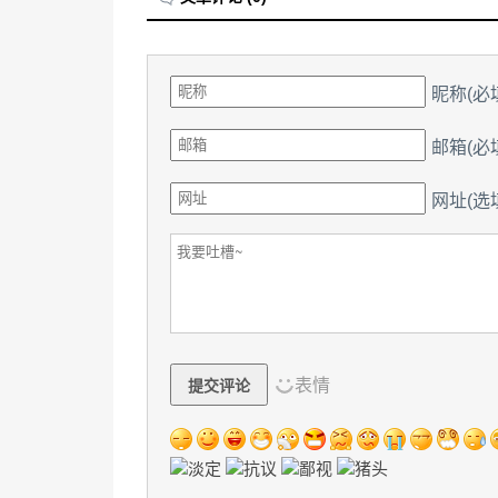
昵称
(必
邮箱
(必
网址(选
表情