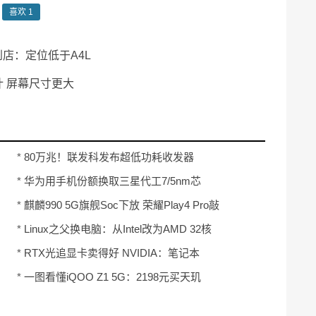
喜欢
1
到店：定位低于A4L
设计 屏幕尺寸更大
*
80万兆！联发科发布超低功耗收发器
MT3729
*
华为用手机份额换取三星代工7/5nm芯
片？最新消息来了
*
麒麟990 5G旗舰Soc下放 荣耀Play4 Pro敲
定：6月3日发
*
Linux之父换电脑：从Intel改为AMD 32核
锐龙、编程速度快了3倍
*
RTX光追显卡卖得好 NVIDIA：笔记本
GPU已占游戏业务30%
*
一图看懂iQOO Z1 5G：2198元买天玑
1000Plus首发旗舰